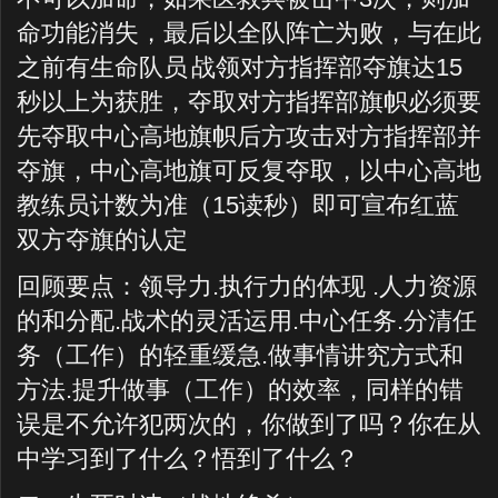
命功能消失，最后以全队阵亡为败，与在此
之前有生命队员
战领对方指挥部夺旗达
15
秒以上为获胜，夺取对方指挥部旗帜必须要
先夺取中心高地旗帜后方攻击对方指挥部并
夺旗，中心高地旗可反复夺取，以中心高地
教练员计数为准（
15
读秒）即可宣布红蓝
双方夺旗的认定
回顾要点：领导力
.
执行力的体现
.
人力资源
的和分配
.
战术的灵活运用
.
中心任务
.
分清任
务（工作）的轻重缓急
.
做事情讲究方式和
方法
.
提升做事（工作）的效率，同样的错
误是不允许犯两次的，你做到了吗？你在从
中学习到了什么？悟到了什么？