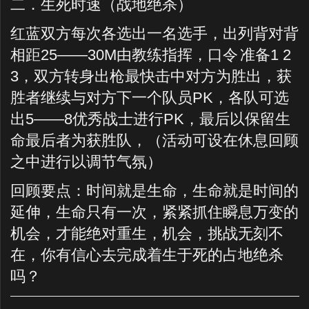
二．生死时速（战地绝杀）
红蓝双方每次各选出一名选手，出列背对背
相距
25——30M
由教练指挥，口令
准备
1 2
3
，双方转身出枪最快击中对方为胜出，获
胜者继续与对方下一个队员
PK
，各队可选
出
5——8
优秀战士进行
PK
，最后以保留生
命最后者为获胜队，（活动可设在休息回顾
之中进行以调节气氛）
回顾要点：时间就是生命，生命就是时间的
延伸，生命只有一次，紧紧抓住瞬息万变的
机会，才能绝对重生，机会，挑战无刻不
在，你有信心去完成着生于死的占地绝杀
吗？